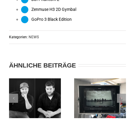
Zenmuse H3 2D Gymbal
GoPro 3 Black Edition
Kategorien:
NEWS
ÄHNLICHE BEITRÄGE
MITTELFINGER
RICHTUNG
JADERPAR
ZUKUNFT |
|
W
MUSIKVIDEO-
IMAGEFILM
DREH