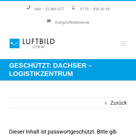
Zum
040 – 22 866 577
0170 – 956 00 54
Inhalt
mail@luftbildcrew.de
springen
GESCHÜTZT: DACHSER –
LOGISTIKZENTRUM
Zurück
Dieser Inhalt ist passwortgeschützt. Bitte gib