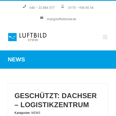
Zum
040 – 22 866 577
0170 – 956 00 54
Inhalt
mail@luftbildcrew.de
springen
NEWS
GESCHÜTZT: DACHSER
– LOGISTIKZENTRUM
Kategorien:
NEWS