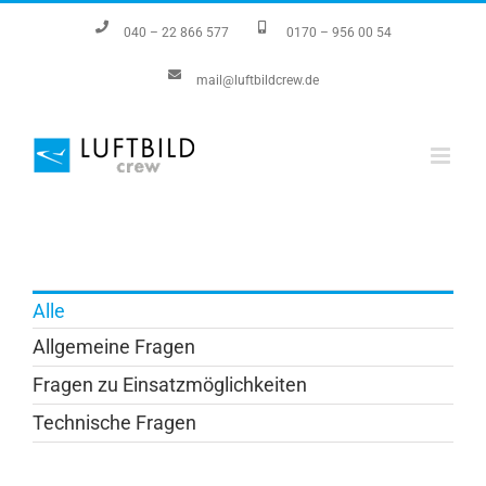
Zum
040 – 22 866 577
0170 – 956 00 54
Inhalt
mail@luftbildcrew.de
springen
Alle
Allgemeine Fragen
Fragen zu Einsatzmöglichkeiten
Technische Fragen