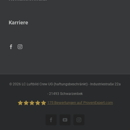
Karriere
©
2026 LC Luftbild Crew UG (haftungsbeschränkt) - Industriestraße 22a
- 21493 Schwarzenbek
175
Bewertungen auf ProvenExpert.com
Luftbild Crew
Facebook
YouTube
Instagram