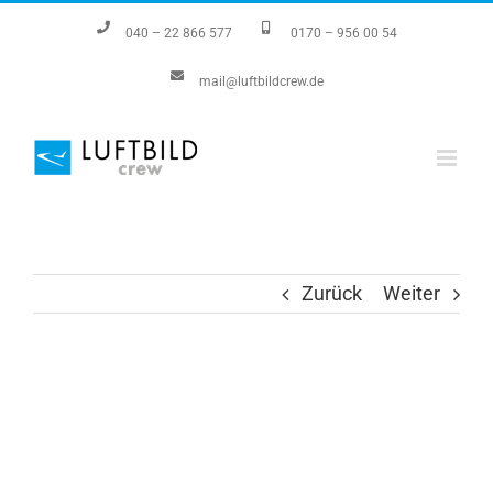
Zum
040 – 22 866 577
0170 – 956 00 54
Inhalt
mail@luftbildcrew.de
springen
Zurück
Weiter