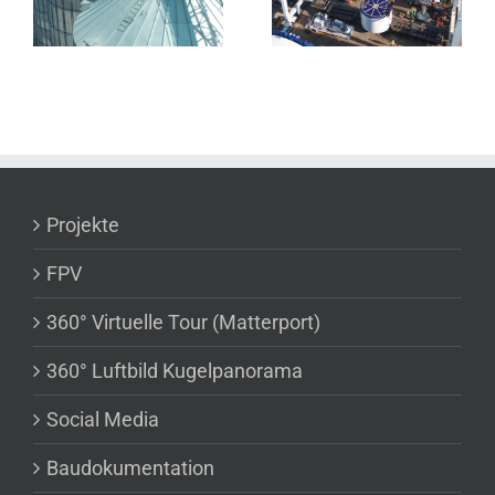
M
IMAGETEA
Projekte
FPV
360° Virtuelle Tour (Matterport)
360° Luftbild Kugelpanorama
Social Media
Baudokumentation