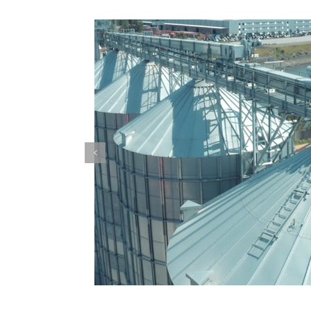
BER
EFILM
SCHWERLA