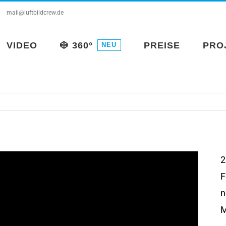
mail@luftbildcrew.de
VIDEO
360°
PREISE
PRO
NEU
2
F
n
M