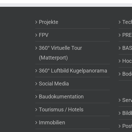
Projekte
Tec
FPV
PRE
360° Virtuelle Tour
BAS
(Matterport)
Hoc
360° Luftbild Kugelpanorama
Bod
Social Media
Baudokumentation
Serv
Tourismus / Hotels
Bil
Immobilien
Post