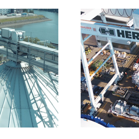
TLING
LAND
STTRANSPORT